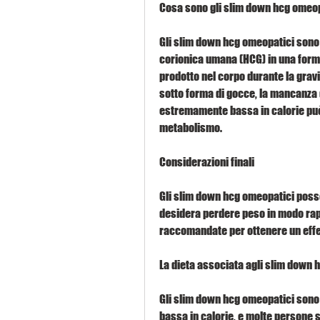
Cosa sono gli slim down hcg omeo
Gli slim down hcg omeopatici sono
corionica umana (HCG) in una form
prodotto nel corpo durante la gravi
sotto forma di gocce, la mancanza di
estremamente bassa in calorie può 
metabolismo.
Considerazioni finali
Gli slim down hcg omeopatici posso
desidera perdere peso in modo rapid
raccomandate per ottenere un effet
La dieta associata agli slim down 
Gli slim down hcg omeopatici sono 
bassa in calorie, e molte persone 