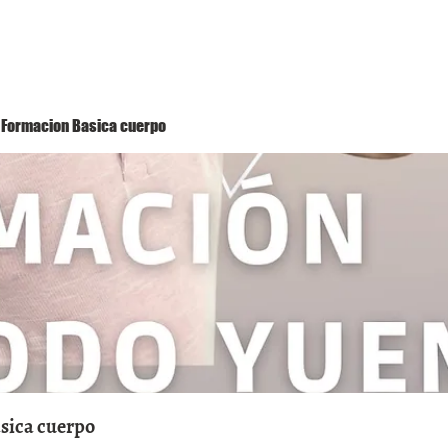
Método Yuen
Conóceme
Eventos
 1 Formacion Basica cuerpo
asica cuerpo