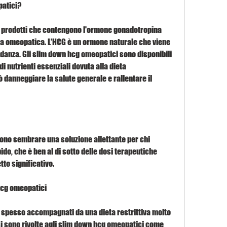
patici?
 prodotti che contengono l'ormone gonadotropina 
a omeopatica. L'HCG è un ormone naturale che viene 
danza. Gli slim down hcg omeopatici sono disponibili 
 nutrienti essenziali dovuta alla dieta 
danneggiare la salute generale e rallentare il 
no sembrare una soluzione allettante per chi 
o, che è ben al di sotto delle dosi terapeutiche 
to significativo.
hcg omeopatici
spesso accompagnati da una dieta restrittiva molto 
si sono rivolte agli slim down hcg omeopatici come 