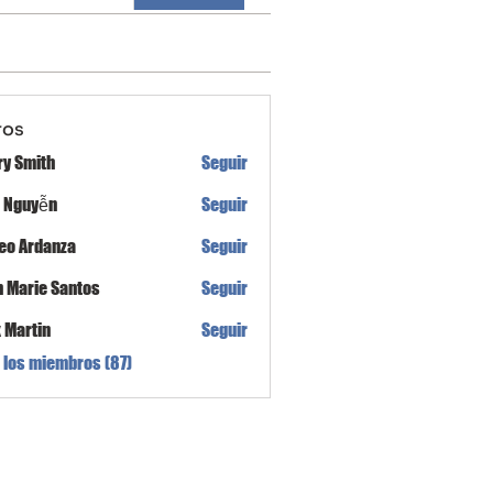
ros
ry Smith
Seguir
h Nguyễn
Seguir
eo Ardanza
Seguir
n Marie Santos
Seguir
x Martin
Seguir
 los miembros (87)