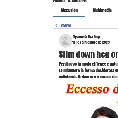
Público
·
87 miembros
Discusión
Multimedia
Volver
Лучший Выбор
11 de septiembre de 2023
Slim down hcg o
Perdi peso in modo efficace e natu
raggiungere la forma desiderata gra
collaterali. Ordina ora e inizia a d