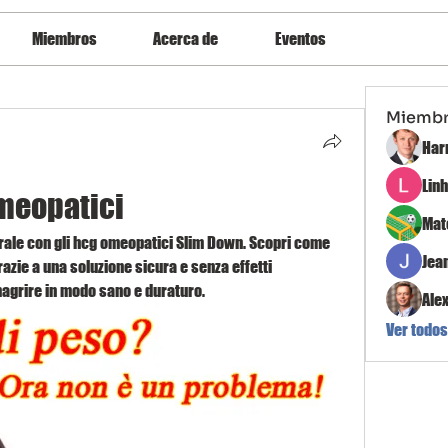
Miembros
Acerca de
Eventos
Miemb
Har
Lin
meopatici
Mat
rale con gli hcg omeopatici Slim Down. Scopri come 
Jea
zie a una soluzione sicura e senza effetti 
imagrire in modo sano e duraturo.
Ale
Ver todos