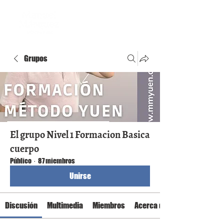
Grupos
El grupo Nivel 1 Formacion Basica
cuerpo
Público
·
87 miembros
Unirse
Discusión
Multimedia
Miembros
Acerca de