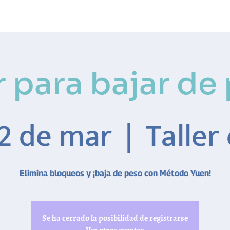
Método Yuen
Conóceme
Eventos
r para bajar de
2 de mar
  |  
Taller
Elimina bloqueos y ¡baja de peso con Método Yuen!
Se ha cerrado la posibilidad de registrarse