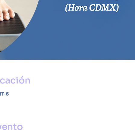
icación
MT-6
vento