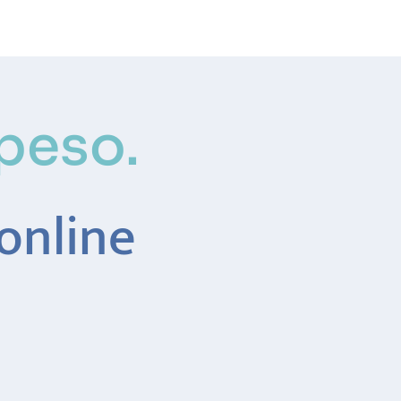
Haz tu cita
Iniciar sesión
 peso.
 online